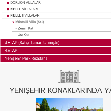
DORLİON VİLLALARI
KİBELE VİLLALARI
KİBELE II VİLLALARI
Müstakil Villa (5+1)
- Zemin Kat
- Üst Kat
3.ETAP (Satışı Tamamlanmıştır)
4.ETAP
Yenişehir Park Rezidans
YENİŞEHİR KONAKLARINDA 