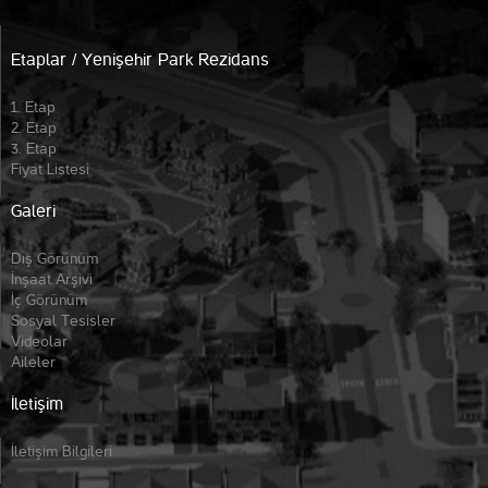
Etaplar / Yenişehir Park Rezidans
1. Etap
2. Etap
3. Etap
Fiyat Listesi
Galeri
Dış Görünüm
İnşaat Arşivi
İç Görünüm
Sosyal Tesisler
Videolar
Aileler
İletişim
İletişim Bilgileri