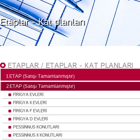
Etaplar - Kat planları
ETAPLAR / ETAPLAR - KAT PLANLARI
1.ETAP (Satışı Tamamlanmıştır)
2.ETAP (Satışı Tamamlanmıştır)
FİRİGYA EVLERİ
FİRİGYA II EVLERİ
FİRİGYA F EVLERİ
FİRİGYA D EVLERİ
PESSİNNUS KONUTLARI
PESSİNNUS II KONUTLARI