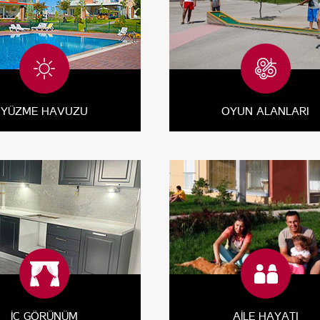
YÜZME HAVUZU
OYUN ALANLARI
İÇ GÖRÜNÜM
AİLE HAYATI