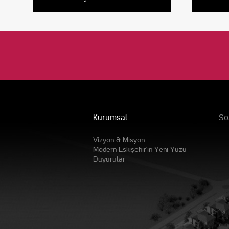
Kurumsal
So
Vizyon & Misyon
Modern Eskişehir'in Yeni Yüzü
Duyurular