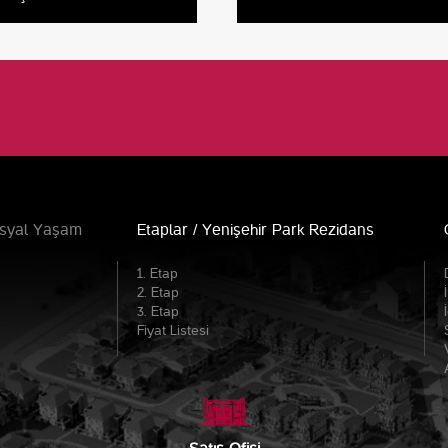
syal Yaşam
Etaplar / Yenişehir Park Rezidans
1. Etap
2. Etap
3. Etap
Fiyat Listesi