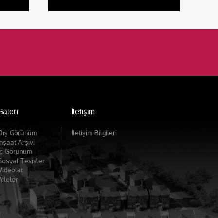
Galeri
İletişim
Dış Görünüm
İletişim Bilgileri
İnşaat Arşivi
İç Görünüm
Sosyal Tesisler
Videolar
Aileler