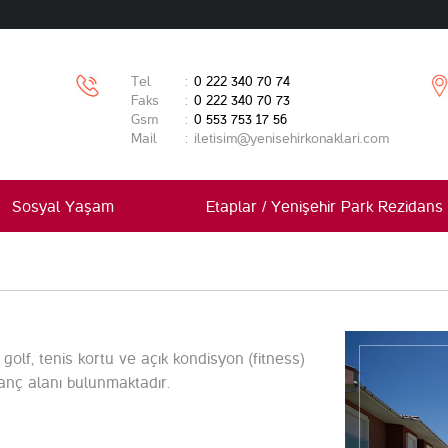
Tel
:
0 222 340 70 74
Faks
:
0 222 340 70 73
Gsm
:
0 553 753 17 56
Mail
:
iletisim@yenisehirkonaklari.com
Sosyal Yaşam
Etaplar / Yenişehir Park Rezidans
golf, tenis kortu ve açık kondisyon (fitness)
ranç alanı bulunmaktadır.